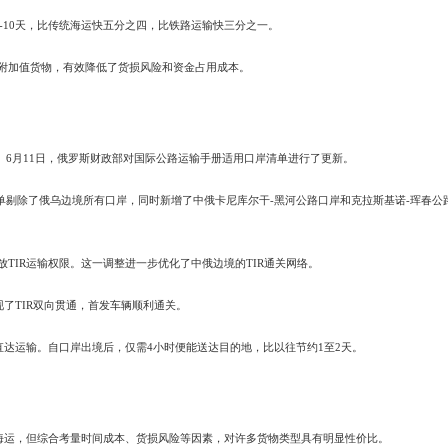
7-10天，比传统海运快五分之四，比铁路运输快三分之一。
附加值货物，有效降低了货损风险和资金占用成本。
局。6月11日，俄罗斯财政部对国际公路运输手册适用口岸清单进行了更新。
的清单剔除了俄乌边境所有口岸，同时新增了中俄卡尼库尔干-黑河公路口岸和克拉斯基诺-珲春公
TIR运输权限。这一调整进一步优化了中俄边境的TIR通关网络。
现了TIR双向贯通，首发车辆顺利通关。
直达运输。自口岸出境后，仅需4小时便能送达目的地，比以往节约1至2天。
和海运，但综合考量时间成本、货损风险等因素，对许多货物类型具有明显性价比。