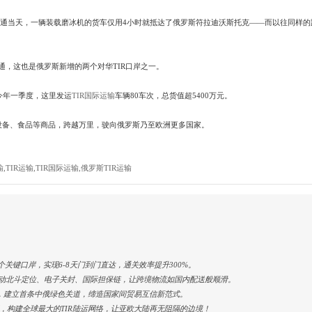
向贯通当天，一辆装载磨冰机的货车仅用4小时就抵达了俄罗斯符拉迪沃斯托克——而以往同样的
开通，这也是俄罗斯新增的两个对华TIR口岸之一。
今年一季度，这里发运
TIR国际运输
车辆80车次，总货值超5400万元。
子设备、食品等商品，跨越万里，驶向俄罗斯乃至欧洲更多国家。
输
,
TIR运输
,
TIR国际运输
,
俄罗斯TIR运输
0个关键口岸，实现6-8天门到门直达，通关效率提升300%。
键联动北斗定位、电子关封、国际担保链，让跨境物流如国内配送般顺滑。
联，建立首条中俄绿色关道，缔造国家间贸易互信新范式。
，构建全球最大的TIR陆运网络，让亚欧大陆再无阻隔的边境！