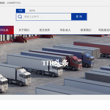
热线：
13165977111
中国
俄罗斯
查 询
TIR头条
关于我们
货主找车
车队加入
联系我们
司机签证
TIR头条
HEADLINE NEWS