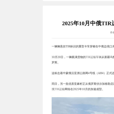
2025年10月中俄
作
一辆辆悬挂TIR标识的重型卡车穿梭在中俄边境口
10月20日，一辆载满货物的
TIR运输车辆
从新疆乌
罗斯。
这标志着中蒙俄沿亚洲公路网4号线（AH4）正
同日，另一批优质亚麻籽正从俄罗斯伏尔加格勒启
俄TIR运输
网络在2025年10月的加速成型。