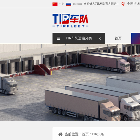
全国咨询
欢迎进入TIR车队官方网站！
中文
русский
TIR车队运输分类
首页
当前位置：
首页
/
TIR头条