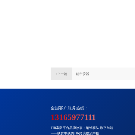
<上一篇
精密仪器
全国客户服务热线 :
13165977111
TIR车队平台品牌故事：钢铁驼队 数字丝路
——纵贯中俄的TIR跨境物流中枢