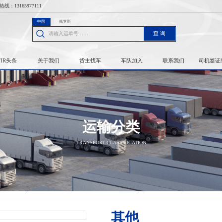
热线：
13165977111
中国
俄罗斯
查 询
TIR头条
关于我们
货主找车
车队加入
联系我们
司机签证
运输分类
TRANSPORT CLASSIFICATION
其他