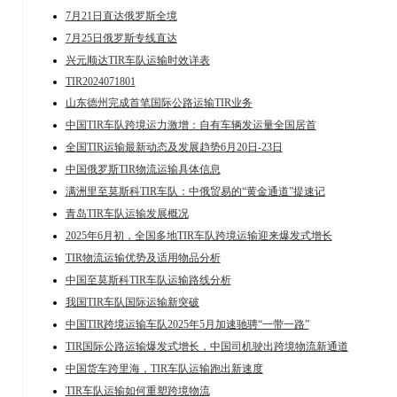
7月21日直达俄罗斯全境
7月25日俄罗斯专线直达
兴元顺达TIR车队运输时效详表
TIR2024071801
山东德州完成首笔国际公路运输TIR业务
中国TIR车队跨境运力激增：自有车辆发运量全国居首
全国TIR运输最新动态及发展趋势6月20日-23日
中国俄罗斯TIR物流运输具体信息
满洲里至莫斯科TIR车队：中俄贸易的“黄金通道”提速记
青岛TIR车队运输发展概况
2025年6月初，全国多地TIR车队跨境运输迎来爆发式增长
TIR物流运输优势及适用物品分析
中国至莫斯科TIR车队运输路线分析
我国TIR车队国际运输新突破
中国TIR跨境运输车队2025年5月加速驰骋“一带一路”
TIR国际公路运输爆发式增长，中国司机驶出跨境物流新通道
中国货车跨里海，TIR车队运输跑出新速度
TIR车队运输如何重塑跨境物流