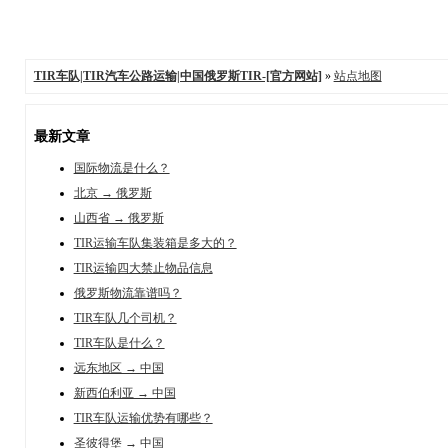
TIR车队|TIR汽车公路运输|中国俄罗斯TIR-[官方网站]
»
站点地图
最新文章
国际物流是什么？
北京 → 俄罗斯
山西省 → 俄罗斯
TIR运输车队集装箱是多大的？
TIR运输四大禁止物品信息
俄罗斯物流靠谱吗？
TIR车队几个司机？
TIR车队是什么？
远东地区 → 中国
新西伯利亚 → 中国
TIR车队运输优势有哪些？
圣彼得堡 → 中国