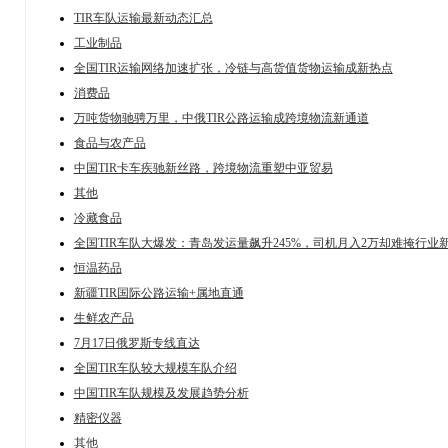
TIR车队运输最新动态汇总
工业制品
全国TIR运输网络加速扩张，冷链与高货值货物运输成新热点
消费品
万吨货物驰骋万里，中俄TIR公路运输成跨境物流新通道
食品与农产品
中国TIR卡车疾驰新丝路，跨境物流重塑中亚贸易
其他
冷藏食品
全国TIR车队大爆发：青岛发运量飙升245%，司机月入2万却难掩行业
恒温药品
新疆TIR国际公路运输+属地直通
生鲜农产品
7月17日俄罗斯专线直达
全国TIR车队较大规模车队介绍
中国TIR车队规模及发展趋势分析
精密仪器
其他