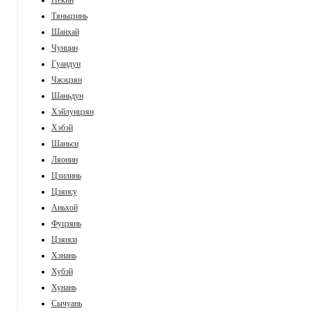
Пекин
Тяньцзинь
Шанхай
Чунцин
Гуандун
Чжэцзян
Шаньдун
Хэйлунцзян
Хэбэй
Шаньси
Ляонин
Цзилинь
Цзянсу
Аньхой
Фуцзянь
Цзянси
Хэнань
Хубэй
Хунань
Сычуань