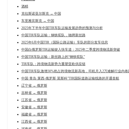
酒精
克拉斯诺亚尔斯克 → 中国
车里雅宾斯克 → 中国
2025年下半年中国TIR车队运输发展趋势的预测与分析
中国TIR车队运输：钢铁驼队，驰骋新丝路
2025年6月中国TIR（国际公路运输）车队的部分发车信息
中国白俄罗斯TIR运输驶入快车道：2025年二季度跨境物流新突破
中国TIR车队运输：新丝路上的“钢铁驼队”
TIR车队：跨境物流新势力重塑亚欧供应链
中国TIR车队激增30%抢占跨境物流新高地，司机月入2万难解行业内卷
中国·青岛·莱西-俄罗斯·莫斯科”TIR国际道路运输线路的开通首航
辽宁省 → 俄罗斯
吉林省 → 俄罗斯
江苏省 → 俄罗斯
安徽省 → 俄罗斯
福建省 → 俄罗斯
江西省 → 俄罗斯
河南省 → 俄罗斯