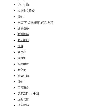
活体动物
人道主义物资
其他
中国TIR运输最新动态与政策
机械设备
航空部件
航天部件
其他
奢侈品
锂电池
农药硫酸
氰化物
氢氧化钠
其他
工程设备
沃罗涅日 → 中国
压缩气体
汽油柴油