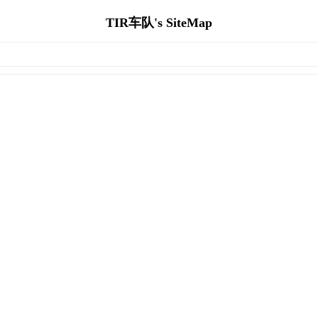
TIR车队's SiteMap