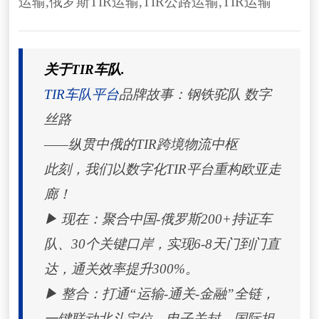
运输
,
俄罗斯TIR运输
,
TIR公路运输
,
TIR运输
关于TIR车队.
TIR车队平台
品牌故事：钢铁驼队 数字
丝路
——纵贯中俄的TIR跨境物流中枢
此刻，我们以数字化TIR平台重构欧亚走
廊！
▶ 现在：聚合中国-俄罗斯200+持证车
队、30个关键口岸，实现6-8天门到门直
达，通关效率提升300%。
▶ 整合：打通“运输-通关-金融”全链，
一键联动北斗定位、电子关封、国际担