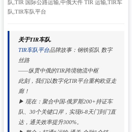
队
,
TIR 国际公路运输
,
中俄大件 TIR 运输
,
TIR车
队
,
TIR车队平台
关于TIR车队.
TIR车队平台
品牌故事：钢铁驼队 数字
丝路
——纵贯中俄的TIR跨境物流中枢
此刻，我们以数字化TIR平台重构欧亚走
廊！
▶ 现在：聚合中国-俄罗斯200+持证车
队、30个关键口岸，实现6-8天门到门直
达，通关效率提升300%。