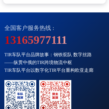
铁路与TIR运输成本全解析
全国客户服务热线 :
13165977111
TIR车队平台品牌故事：钢铁驼队 数字丝路
——纵贯中俄的TIR跨境物流中枢
TIR车队平台以数字化TIR平台重构欧亚走廊