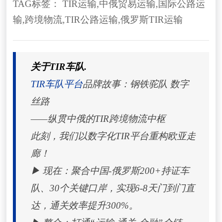
TAG标签：
TIR运输
,
中俄贸易运输
,
国际公路运
输
,
跨境物流
,
TIR公路运输
,
俄罗斯TIR运输
关于TIR车队.
TIR车队平台
品牌故事：钢铁驼队 数字
丝路
——纵贯中俄的TIR跨境物流中枢
此刻，我们以数字化TIR平台重构欧亚走
廊！
▶ 现在：聚合中国-俄罗斯200+持证车
队、30个关键口岸，实现6-8天门到门直
达，通关效率提升300%。