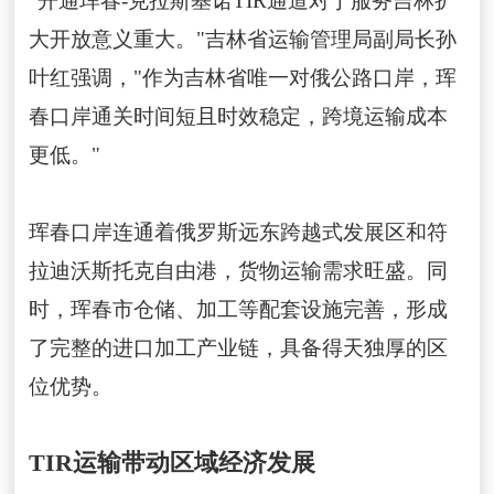
"开通珲春-克拉斯基诺TIR通道对于服务吉林扩
大开放意义重大。"吉林省运输管理局副局长孙
叶红强调，"作为吉林省唯一对俄公路口岸，珲
春口岸通关时间短且时效稳定，跨境运输成本
更低。"
珲春口岸连通着俄罗斯远东跨越式发展区和符
拉迪沃斯托克自由港，货物运输需求旺盛。同
时，珲春市仓储、加工等配套设施完善，形成
了完整的进口加工产业链，具备得天独厚的区
位优势。
TIR运输带动区域经济发展