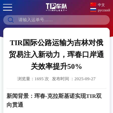
中文
русский
TIR国际公路运输为吉林对俄
贸易注入新动力，珲春口岸通
关效率提升50%
浏览量：1695 次 发布时间 ：2025-09-27
新闻背景：珲春-克拉斯基诺实现TIR双
向贯通