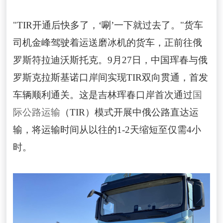
"TIR开通后快多了，‘唰’一下就过去了。"货车
司机金峰驾驶着运送磨冰机的货车，正前往俄
罗斯符拉迪沃斯托克。9月27日，中国珲春与俄
罗斯克拉斯基诺口岸间实现TIR双向贯通，首发
车辆顺利通关。这是吉林珲春口岸首次通过
国
际公路运输
（TIR）模式开展中俄公路直达运
输，将运输时间从以往的1-2天缩短至仅需4小
时。