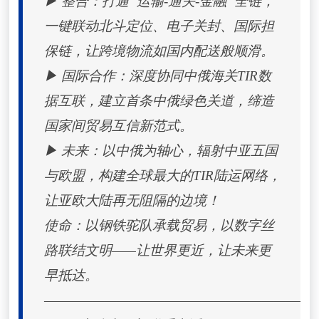
▶ 整合：打通“运输-通关-金融”全链，
一键联动北斗定位、电子关封、国际担
保链，让跨境物流如国内配送般顺滑。
▶ 国际合作：深度协同中俄海关TIR数
据互联，建立首条中俄绿色关道，缔造
国家间贸易互信新范式。
▶ 未来：以中俄为轴心，辐射中亚五国
与欧盟，构建全球最大的TIR陆运网络，
让亚欧大陆再无阻隔的边境！
使命：以钢铁驼队承载贸易，以数字丝
路联结文明——让世界更近，让未来更
早抵达。
——————————————————————